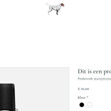
ome
Bartavelle
Contact
tickets
Standhouders
Partners
Gal
Dit is een p
Productcode: 36411537613519
Prijs
€ 10,00
Kleur
*